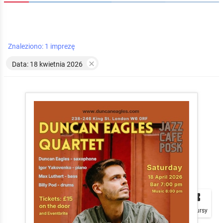
Znaleziono: 1 imprezę

Data: 18 kwietnia 2026


local_play
Plakaty
Mapa
Konkursy