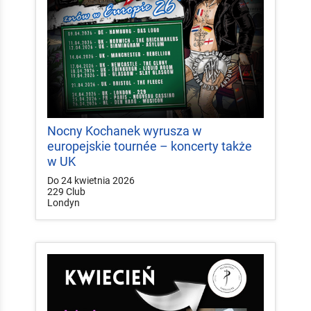
Nocny Kochanek wyrusza w
europejskie tournée – koncerty także
w UK
Do 24 kwietnia 2026
229 Club
Londyn