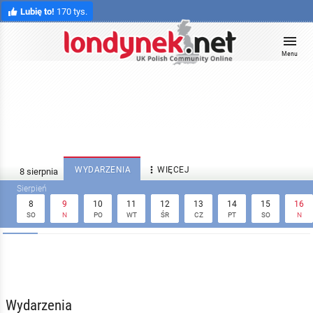
Lubię to!
170 tys.
Menu

WYDARZENIA
WIĘCEJ
8
9
10
11
12
13
14
15
16
SO
N
PO
WT
ŚR
CZ
PT
SO
N
Wydarzenia