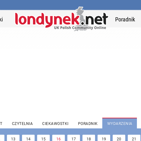
ki
Poradnik
T
CZYTELNIA
CIEKAWOSTKI
PORADNIK
WYDARZENIA
2
13
14
15
16
17
18
19
20
21