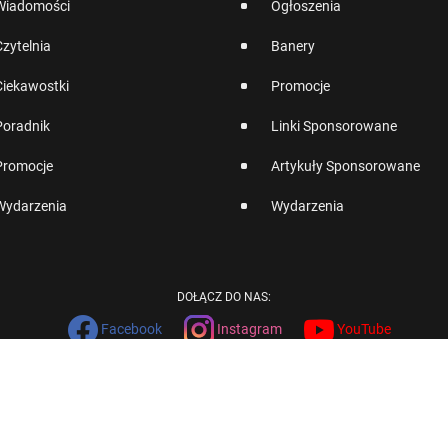
Wiadomości
Ogłoszenia
Czytelnia
Banery
Ciekawostki
Promocje
Poradnik
Linki Sponsorowane
Promocje
Artykuły Sponsorowane
Wydarzenia
Wydarzenia
DOŁĄCZ DO NAS:
Facebook
Instagram
YouTube
English
Version
COPYRIGHT © 2002-2026