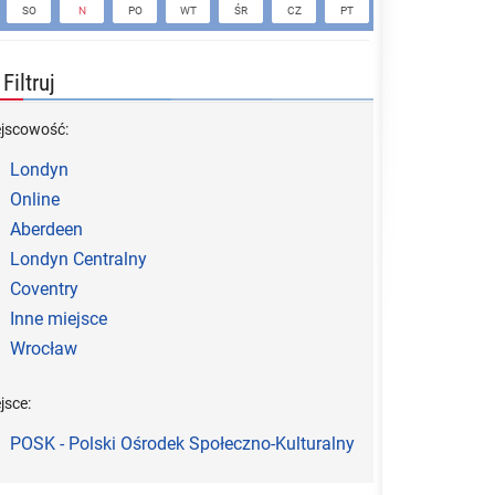
SO
N
PO
WT
ŚR
CZ
PT
SO
N
Filtruj
ejscowość:
Londyn
Online
Aberdeen
Londyn Centralny
Coventry
Inne miejsce
Wrocław
jsce:
POSK - Polski Ośrodek Społeczno-Kulturalny