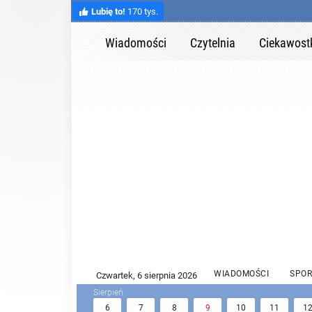
Lubię to!
170 tys.
Wiadomości
Czytelnia
Ciekawost
WIADOMOŚCI
SPOR
6
7
8
9
10
11
1