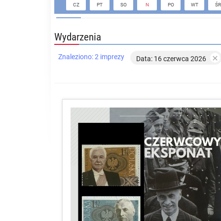
CZ
PT
SO
N
PO
WT
ŚR
Wydarzenia
Znaleziono: 2 imprezy

Data: 16 czerwca 2026