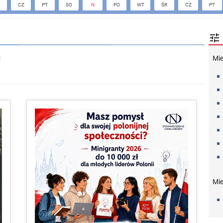
CZ
PT
SO
N
PO
WT
ŚR
CZ
PT

Mi
Mie