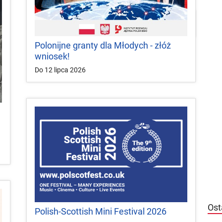


local_play
Plakaty
Mapa
Konkursy
Polonijne granty dla Młodych - złóż
wniosek!
Do 12 lipca 2026
Ost
Polish-Scottish Mini Festival 2026