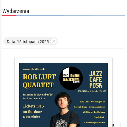
Wydarzenia

Data: 15 listopada 2025


local_play