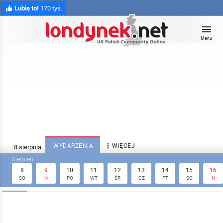
Lubię to!
170 tys.
Menu

WYDARZENIA
WIĘCEJ
8
9
10
11
12
13
14
15
16
SO
N
PO
WT
ŚR
CZ
PT
SO
N