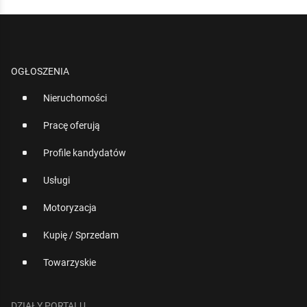
OGŁOSZENIA
Nieruchomości
Pracę oferują
Profile kandydatów
Usługi
Motoryzacja
Kupię / Sprzedam
Towarzyskie
DZIAŁY PORTALU