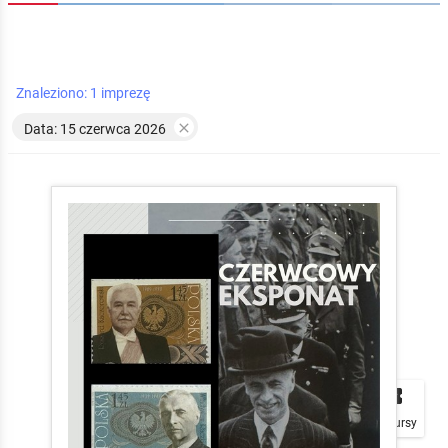
Znaleziono: 1 imprezę

Data: 15 czerwca 2026


local_play
Plakaty
Mapa
Konkursy