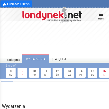
Lubię to!
170 tys.
Menu

WYDARZENIA
WIĘCEJ
8
9
10
11
12
13
14
15
16
SO
N
PO
WT
ŚR
CZ
PT
SO
N
Wydarzenia