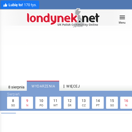
Lubię to!
170 tys.
Menu

WYDARZENIA
WIĘCEJ
8
9
10
11
12
13
14
15
16
SO
N
PO
WT
ŚR
CZ
PT
SO
N