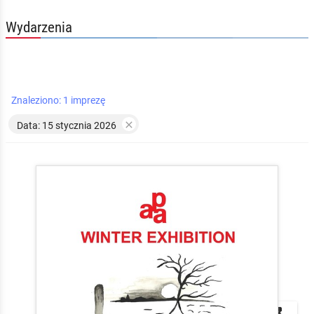
Wydarzenia
Znaleziono: 1 imprezę

Data: 15 stycznia 2026


local_play