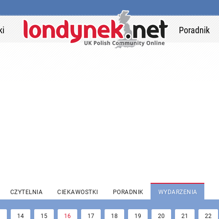
ki
Poradnik
CZYTELNIA
CIEKAWOSTKI
PORADNIK
WYDARZENIA
3
14
15
16
17
18
19
20
21
22