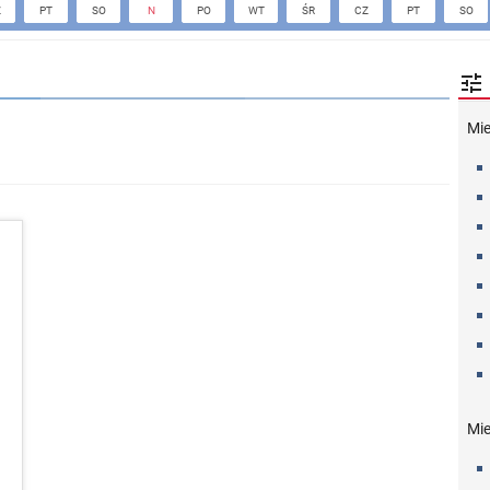
Z
PT
SO
N
PO
WT
ŚR
CZ
PT
SO

Mi
Mie