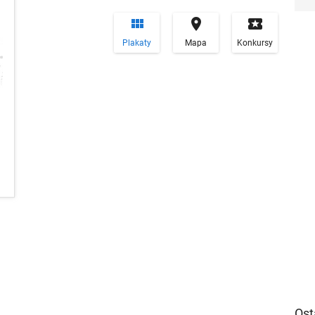


local_play
Plakaty
Mapa
Konkursy
Ost