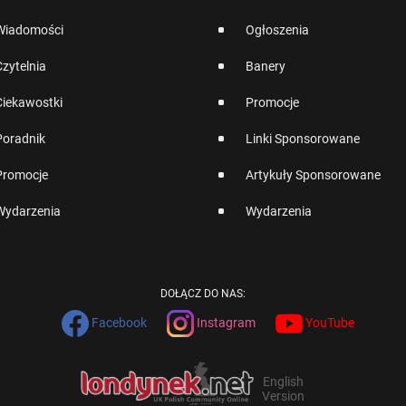
Wiadomości
Ogłoszenia
Czytelnia
Banery
Ciekawostki
Promocje
Poradnik
Linki Sponsorowane
Promocje
Artykuły Sponsorowane
Wydarzenia
Wydarzenia
DOŁĄCZ DO NAS:
Facebook
Instagram
YouTube
English
Version