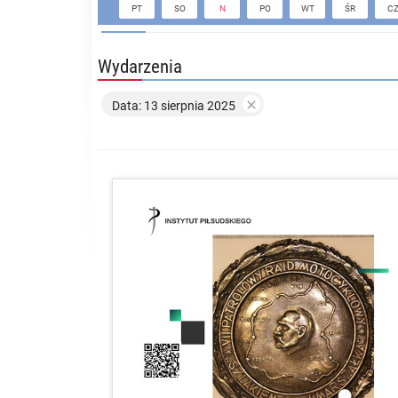
PT
SO
N
PO
WT
ŚR
C
Wydarzenia

Data: 13 sierpnia 2025