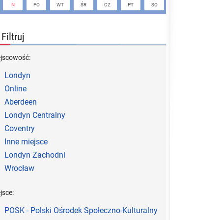
N
PO
WT
ŚR
CZ
PT
SO
N
PO
Filtruj
ejscowość:
Londyn
Online
Aberdeen
Londyn Centralny
Coventry
Inne miejsce
Londyn Zachodni
Wrocław
jsce:
POSK - Polski Ośrodek Społeczno-Kulturalny