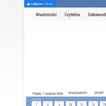
Lubię to!
170 tys.
Wiadomości
Czytelnia
Ciekawost
WIADOMOŚCI
SPORT
7
8
9
10
11
12
1