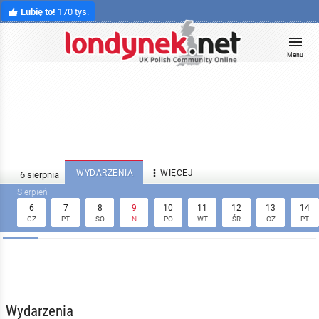
Lubię to!
170 tys.
Menu

WYDARZENIA
WIĘCEJ
6
7
8
9
10
11
12
13
14
CZ
PT
SO
N
PO
WT
ŚR
CZ
PT
Wydarzenia