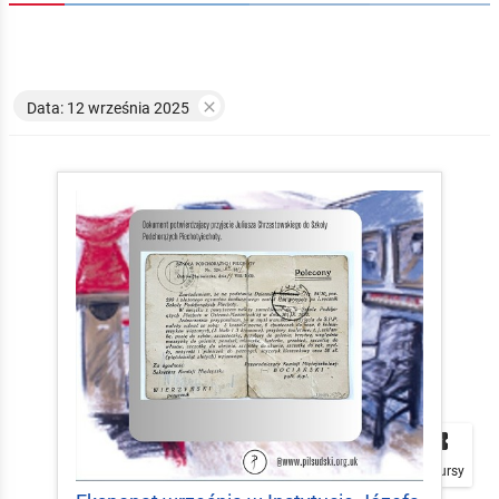

Data: 12 września 2025


local_play
Plakaty
Mapa
Konkursy