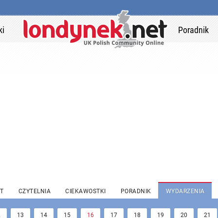
ki
Poradnik
T
CZYTELNIA
CIEKAWOSTKI
PORADNIK
WYDARZENIA
2
13
14
15
16
17
18
19
20
21