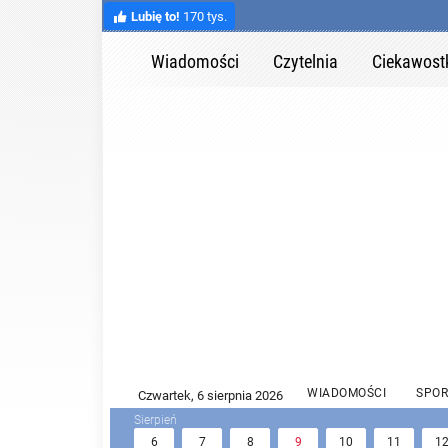
Lubię to!
170 tys.
Wiadomości
Czytelnia
Ciekawost
WIADOMOŚCI
SPOR
6
7
8
9
10
11
1