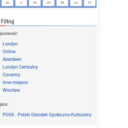
SO
N
PO
WT
ŚR
CZ
PT
SO
N
Filtruj
ejscowość:
Londyn
Online
Aberdeen
Londyn Centralny
Coventry
Inne miejsce
Wrocław
jsce:
POSK - Polski Ośrodek Społeczno-Kulturalny