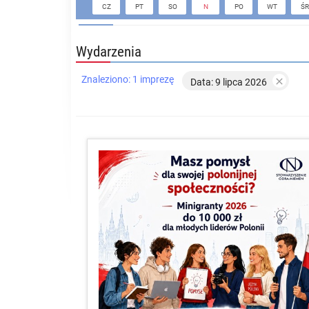
CZ
PT
SO
N
PO
WT
ŚR
Wydarzenia
Znaleziono: 1 imprezę

Data: 9 lipca 2026