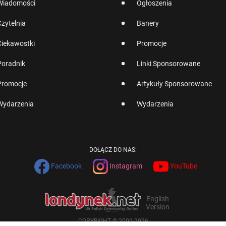
Wiadomości
Ogłoszenia
Czytelnia
Banery
Ciekawostki
Promocje
Poradnik
Linki Sponsorowane
Promocje
Artykuły Sponsorowane
Wydarzenia
Wydarzenia
DOŁĄCZ DO NAS:
Facebook
Instagram
YouTube
English
Version
COPYRIGHT © 2002-2026