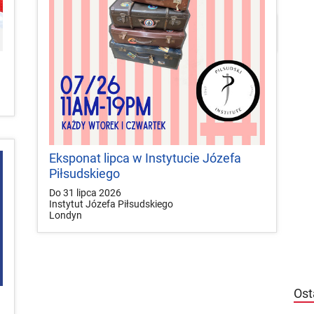


local_play
Plakaty
Mapa
Konkursy
Eksponat lipca w Instytucie Józefa
Piłsudskiego
Do 31 lipca 2026
Instytut Józefa Piłsudskiego
Londyn
Ost