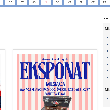
CZ
PT
SO
N
PO
WT
ŚR
CZ
PT

Mi
Mie