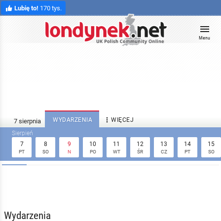
Lubię to!
170 tys.
Menu

WYDARZENIA
WIĘCEJ
7
8
9
10
11
12
13
14
15
PT
SO
N
PO
WT
ŚR
CZ
PT
SO
Wydarzenia