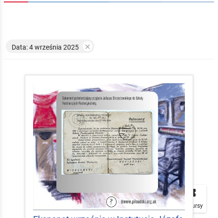

Data: 4 września 2025


local_play
Plakaty
Mapa
Konkursy