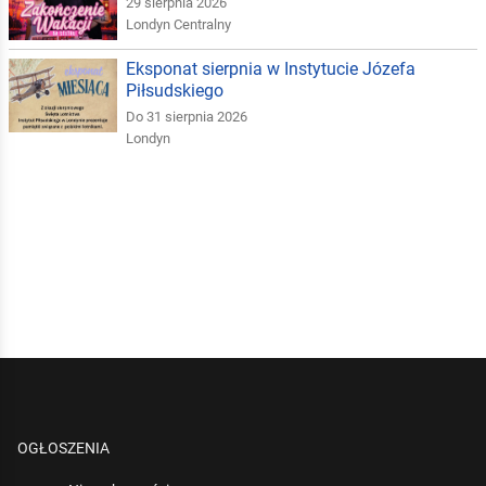
29 sierpnia 2026
Londyn Centralny
Eksponat sierpnia w Instytucie Józefa
Piłsudskiego
Do 31 sierpnia 2026
Londyn
OGŁOSZENIA