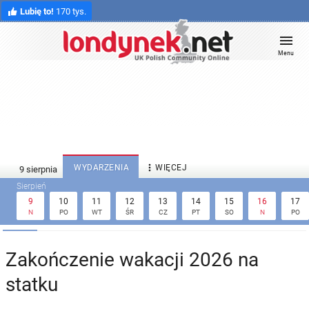
Lubię to!
170 tys.
Menu

WYDARZENIA
WIĘCEJ
9
10
11
12
13
14
15
16
17
N
PO
WT
ŚR
CZ
PT
SO
N
PO
Zakończenie wakacji 2026 na
statku