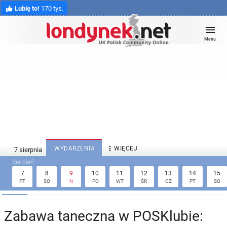
Lubię to!
170 tys.
Menu

WYDARZENIA
WIĘCEJ
7
8
9
10
11
12
13
14
15
PT
SO
N
PO
WT
ŚR
CZ
PT
SO
Zabawa taneczna w POSKlubie: