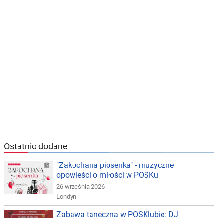
Ostatnio dodane
"Zakochana piosenka" - muzyczne
opowieści o miłości w POSKu
26 września 2026
Londyn
Zabawa taneczna w POSKlubie: DJ