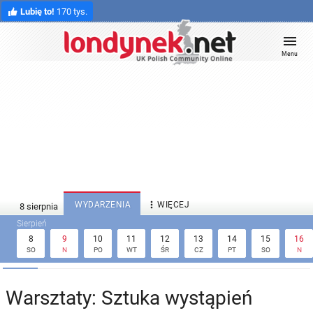
Lubię to!
170 tys.
Menu

WYDARZENIA
WIĘCEJ
8
9
10
11
12
13
14
15
16
SO
N
PO
WT
ŚR
CZ
PT
SO
N
Warsztaty: Sztuka wystąpień