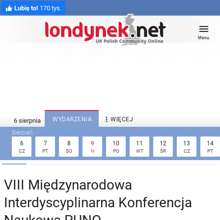
Lubię to!
170 tys.
Menu

WYDARZENIA
WIĘCEJ
6
7
8
9
10
11
12
13
14
CZ
PT
SO
N
PO
WT
ŚR
CZ
PT
VIII Międzynarodowa
Interdyscyplinarna Konferencja