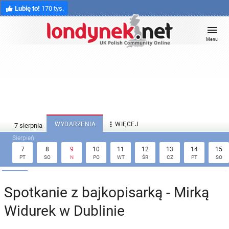
Lubię to!
170 tys.
Menu

WYDARZENIA
WIĘCEJ
7
8
9
10
11
12
13
14
15
PT
SO
N
PO
WT
ŚR
CZ
PT
SO
Spotkanie z bajkopisarką - Mirką
Widurek w Dublinie