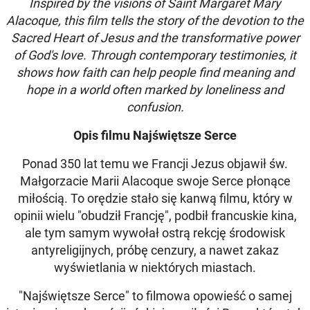
Inspired by the visions of Saint Margaret Mary
Alacoque, this film tells the story of the devotion to the
Sacred Heart of Jesus and the transformative power
of God's love. Through contemporary testimonies, it
shows how faith can help people find meaning and
hope in a world often marked by loneliness and
confusion.
Opis filmu Najświętsze Serce
Ponad 350 lat temu we Francji Jezus objawił św.
Małgorzacie Marii Alacoque swoje Serce płonące
miłością. To orędzie stało się kanwą filmu, który w
opinii wielu "obudził Francję", podbił francuskie kina,
ale tym samym wywołał ostrą rekcję środowisk
antyreligijnych, próbę cenzury, a nawet zakaz
wyświetlania w niektórych miastach.
"Najświętsze Serce" to filmowa opowieść o samej