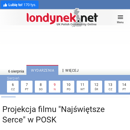
Lubię to!
170 tys.
Menu

WYDARZENIA
WIĘCEJ
6
7
8
9
10
11
12
13
14
CZ
PT
SO
N
PO
WT
ŚR
CZ
PT
Projekcja filmu "Najświętsze
Serce" w POSK