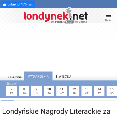
Lubię to!
170 tys.
Menu

WYDARZENIA
WIĘCEJ
7
8
9
10
11
12
13
14
15
PT
SO
N
PO
WT
ŚR
CZ
PT
SO
Londyńskie Nagrody Literackie za