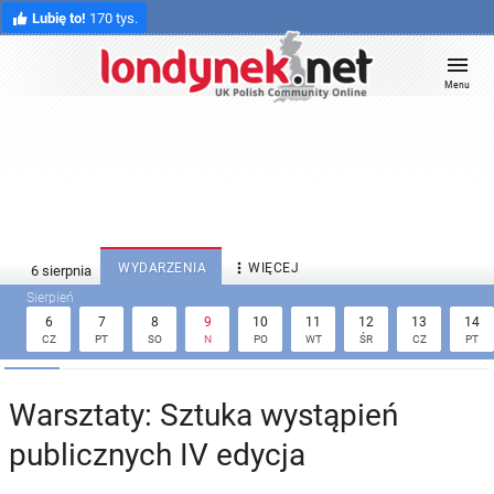
Lubię to!
170 tys.
Menu

WYDARZENIA
WIĘCEJ
6
7
8
9
10
11
12
13
14
CZ
PT
SO
N
PO
WT
ŚR
CZ
PT
Warsztaty: Sztuka wystąpień
publicznych IV edycja