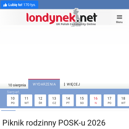
Lubię to!
170 tys.
Menu

WYDARZENIA
WIĘCEJ
10
11
12
13
14
15
16
17
18
PO
WT
ŚR
CZ
PT
SO
N
PO
WT
Piknik rodzinny POSK-u 2026