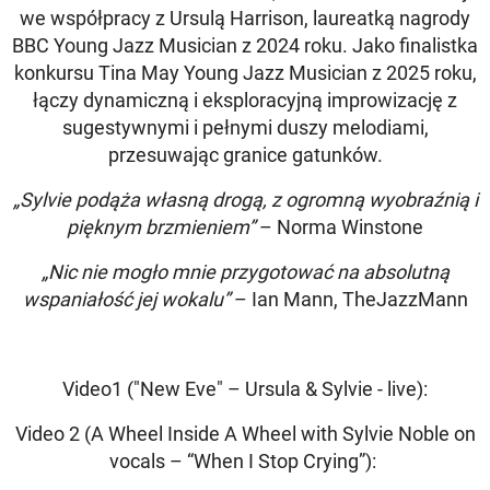
we współpracy z Ursulą Harrison, laureatką nagrody
BBC Young Jazz Musician z 2024 roku. Jako finalistka
konkursu Tina May Young Jazz Musician z 2025 roku,
łączy dynamiczną i eksploracyjną improwizację z
sugestywnymi i pełnymi duszy melodiami,
przesuwając granice gatunków.
„Sylvie podąża własną drogą, z ogromną wyobraźnią i
pięknym brzmieniem”
– Norma Winstone
„Nic nie mogło mnie przygotować na absolutną
wspaniałość jej wokalu”
– Ian Mann, TheJazzMann
Video1 ("New Eve" – Ursula & Sylvie - live):
Video 2 (A Wheel Inside A Wheel with Sylvie Noble on
vocals – “When I Stop Crying”):