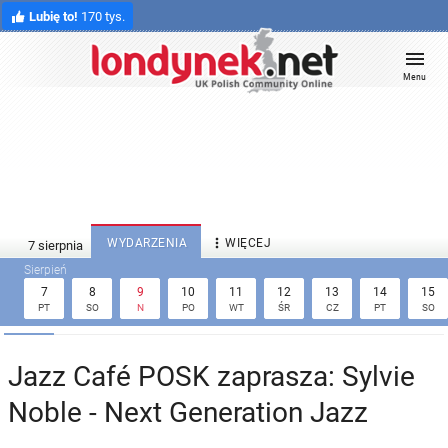
Lubię to!
170 tys.
Menu

WYDARZENIA
WIĘCEJ
7
8
9
10
11
12
13
14
15
PT
SO
N
PO
WT
ŚR
CZ
PT
SO
Jazz Café POSK zaprasza: Sylvie
Noble - Next Generation Jazz