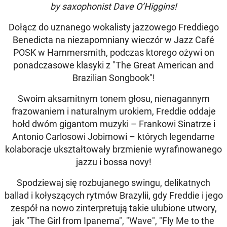
by saxophonist Dave O’Higgins!
Dołącz do uznanego wokalisty jazzowego Freddiego
Benedicta na niezapomniany wieczór w Jazz Café
POSK w Hammersmith, podczas ktorego ożywi on
ponadczasowe klasyki z "The Great American and
Brazilian Songbook"
!
Swoim aksamitnym tonem głosu, nienagannym
frazowaniem i naturalnym urokiem, Freddie oddaje
hołd dwóm gigantom muzyki – Frankowi Sinatrze i
Antonio Carlosowi Jobimowi – których legendarne
kolaboracje ukształtowały brzmienie wyrafinowanego
jazzu i bossa novy!
Spodziewaj się rozbujanego swingu, delikatnych
ballad i kołyszących rytmów Brazylii, gdy Freddie i jego
zespół na nowo zinterpretują takie ulubione utwory,
jak "The Girl from Ipanema", "Wave", "Fly Me to the