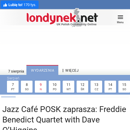
Lubię to!
170 tys.
Menu

WYDARZENIA
WIĘCEJ
7
8
9
10
11
12
13
14
15
PT
SO
N
PO
WT
ŚR
CZ
PT
SO
Jazz Café POSK zaprasza: Freddie
Benedict Quartet with Dave