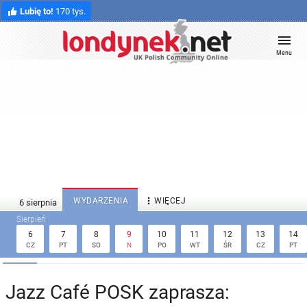
Lubię to!
170 tys.
Menu

WYDARZENIA
WIĘCEJ
6
7
8
9
10
11
12
13
14
CZ
PT
SO
N
PO
WT
ŚR
CZ
PT
Jazz Café POSK zaprasza: