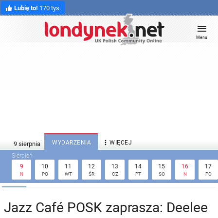
Lubię to!
170 tys.
Menu

WYDARZENIA
WIĘCEJ
9
10
11
12
13
14
15
16
17
N
PO
WT
ŚR
CZ
PT
SO
N
PO
Jazz Café POSK zaprasza: Deelee