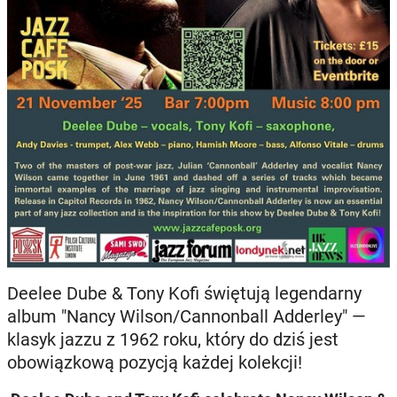
Deelee Dube & Tony Kofi świętują legendarny
album "Nancy Wilson/Cannonball Adderley" —
klasyk jazzu z 1962 roku, który do dziś jest
obowiązkową pozycją każdej kolekcji!