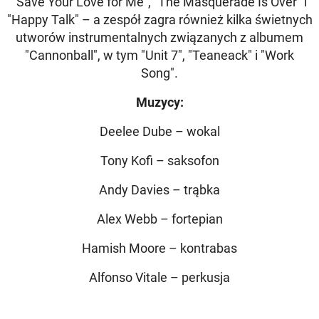
"Save Your Love for Me", "The Masquerade Is Over" i
"Happy Talk" – a zespół zagra również kilka świetnych
utworów instrumentalnych związanych z albumem
"Cannonball", w tym "Unit 7", "Teaneack" i "Work
Song".
Muzycy:
Deelee Dube – wokal
Tony Kofi – saksofon
Andy Davies – trąbka
Alex Webb – fortepian
Hamish Moore – kontrabas
Alfonso Vitale – perkusja