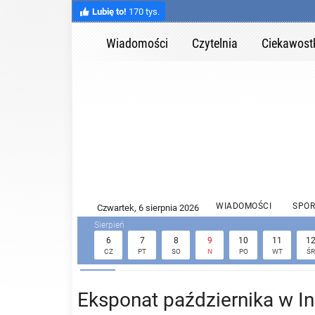
Lubię to!
170 tys.
Wiadomości
Czytelnia
Ciekawost
WIADOMOŚCI
SPOR
6
7
8
9
10
11
1
CZ
PT
SO
N
PO
WT
ŚR
Eksponat października w In