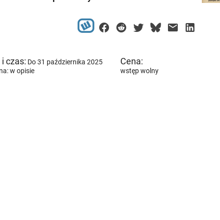
i czas:
Cena:
Do 31 października 2025
a: w opisie
wstęp wolny