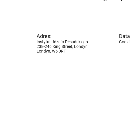
Adres:
Data 
Instytut Józefa Piłsudskiego
Godzin
238-246 King Street, Londyn
Londyn,
W6 0RF