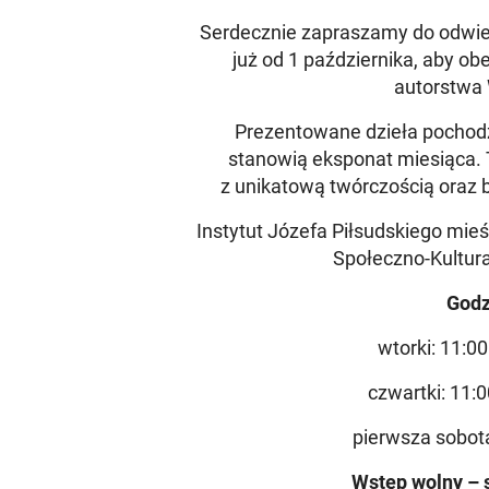
Serdecznie zapraszamy do odwied
już od 1 października, aby o
autorstwa 
Prezentowane dzieła pochodzą
stanowią eksponat miesiąca. 
z unikatową twórczością oraz b
Instytut Józefa Piłsudskiego mieś
Społeczno-Kultur
Godz
wtorki: 11:0
czwartki: 11:
pierwsza sobot
Wstęp wolny – 