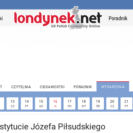
ki
Poradnik
T
CZYTELNIA
CIEKAWOSTKI
PORADNIK
WYDARZENIA
2
13
14
15
16
17
18
19
20
21
CZ
PT
SO
N
PO
WT
ŚR
CZ
PT
stytucie Józefa Piłsudskiego