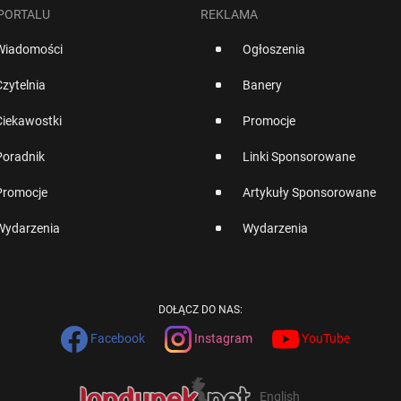
 PORTALU
REKLAMA
Wiadomości
Ogłoszenia
Czytelnia
Banery
Ciekawostki
Promocje
Poradnik
Linki Sponsorowane
Promocje
Artykuły Sponsorowane
Wydarzenia
Wydarzenia
DOŁĄCZ DO NAS:
Facebook
Instagram
YouTube
English