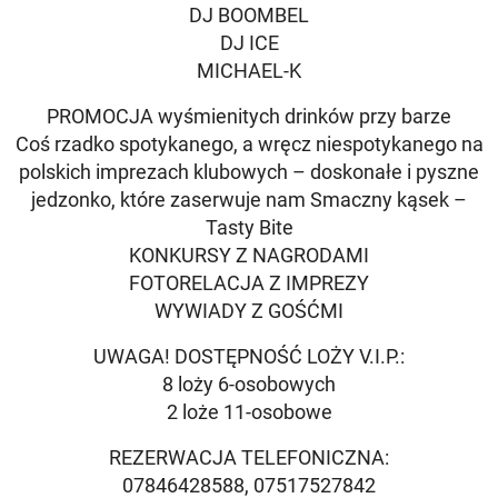
DJ BOOMBEL
DJ ICE
MICHAEL-K
PROMOCJA wyśmienitych drinków przy barze
Coś rzadko spotykanego, a wręcz niespotykanego na
polskich imprezach klubowych – doskonałe i pyszne
jedzonko, które zaserwuje nam Smaczny kąsek –
Tasty Bite
KONKURSY Z NAGRODAMI
FOTORELACJA Z IMPREZY
WYWIADY Z GOŚĆMI
UWAGA! DOSTĘPNOŚĆ LOŻY V.I.P.:
8 loży 6-osobowych
2 loże 11-osobowe
REZERWACJA TELEFONICZNA:
07846428588, 07517527842