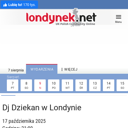
Lubię to!
170 tys.
Menu

WYDARZENIA
WIĘCEJ
7
8
9
10
11
12
13
14
15
PT
SO
N
PO
WT
ŚR
CZ
PT
SO
Dj Dziekan w Londynie
17 października 2025