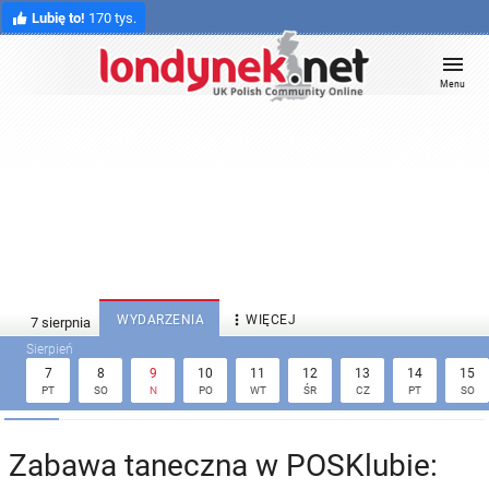
Lubię to!
170 tys.
Menu

WYDARZENIA
WIĘCEJ
7
8
9
10
11
12
13
14
15
PT
SO
N
PO
WT
ŚR
CZ
PT
SO
Zabawa taneczna w POSKlubie: