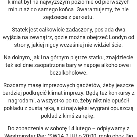
klimat był na najwyższym poziomie od pierwszych
minut aż do samego końca. Gwarantujemy, że nie
zejdziecie z parkietu.
Statek jest całkowicie zadaszony, posiada dwa
wyjścia na zewnątrz, gdzie można obejrzeć Londyn od
strony, jakiej nigdy wcześniej nie widzieliście.
Na dolnym, jak i na górnym piętrze statku, znajdziecie
też solidnie zaopatrzone bary w napoje alkoholowe i
bezalkoholowe.
Rozdamy masę imprezowych gadżetów, żeby jeszcze
bardziej podkręcić klimat imprezy. Będą też konkursy z
nagrodami, a wszystko po to, żeby nikt nie opuścił
pokładu z pustą ręką, a ci najwięksi wygrani opuszczą
pokład z kimś za rękę.
Do zobaczenia w sobotę 14 lutego – odpływamy z
Westminster Pier (SW1A 2JH) o 20:00, molo obok Big