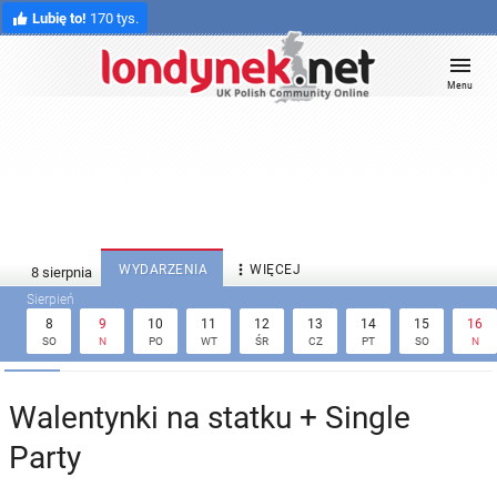
Lubię to!
170 tys.
Menu

WYDARZENIA
WIĘCEJ
8
9
10
11
12
13
14
15
16
SO
N
PO
WT
ŚR
CZ
PT
SO
N
Walentynki na statku + Single
Party