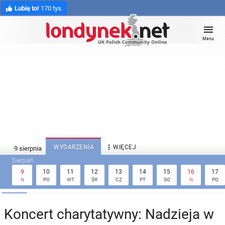
Lubię to!
170 tys.
Menu

WYDARZENIA
WIĘCEJ
9
10
11
12
13
14
15
16
17
N
PO
WT
ŚR
CZ
PT
SO
N
PO
Koncert charytatywny: Nadzieja w