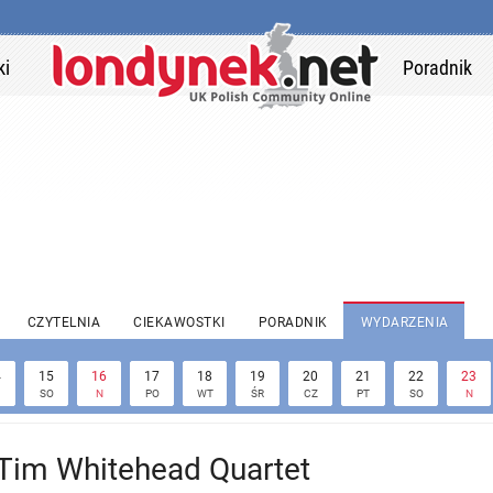
ki
Poradnik
CZYTELNIA
CIEKAWOSTKI
PORADNIK
WYDARZENIA
4
15
16
17
18
19
20
21
22
23
SO
N
PO
WT
ŚR
CZ
PT
SO
N
Tim Whitehead Quartet