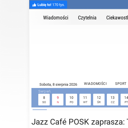
Lubię to!
170 tys.
Wiadomości
Czytelnia
Ciekawost
WIADOMOŚCI
SPORT
8
9
10
11
12
13
1
SO
N
PO
WT
ŚR
CZ
PT
Jazz Café POSK zaprasza: 