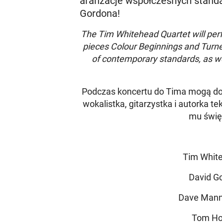
aranżacje współczesnych stand
Gordona!
The Tim Whitehead Quartet will perf
pieces Colour Beginnings and Turn
of contemporary standards, as w
Podczas koncertu do Tima mogą doł
wokalistka, gitarzystka i autorka t
mu świę
Tim Whit
David Go
Dave Mann
Tom Ho