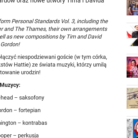
ardów oraz nowe utwory Tima i Davida
orm Personal Standards Vol. 3, including the
er and The Thames, their own arrangements
ell as new compositions by Tim and David
Gordon!
ączyć niespodziewani goście (w tym córka,
ekstów Hattie) ze świata muzyki, którzy umilą
towanie urodzin!
Muzycy:
ehead – saksofony
rdon – fortepian
ington – kontrabas
oper – perkusja