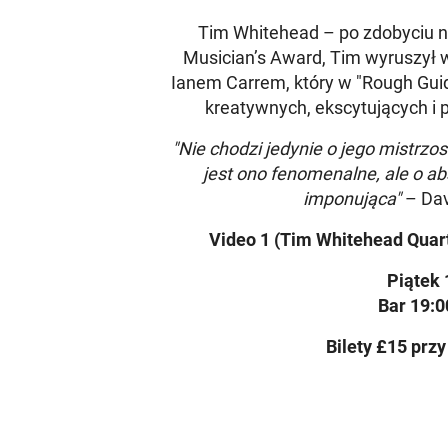
Tim Whitehead – po zdobyciu n
Musician’s Award, Tim wyruszył w
Ianem Carrem, który w "Rough Guid
kreatywnych, ekscytujących i 
"Nie chodzi jedynie o jego mistrz
jest ono fenomenalne, ale o abs
imponująca"
– Dav
Video 1 (Tim Whitehead Quarte
Piątek 
Bar 19:0
Bilety £15 przy