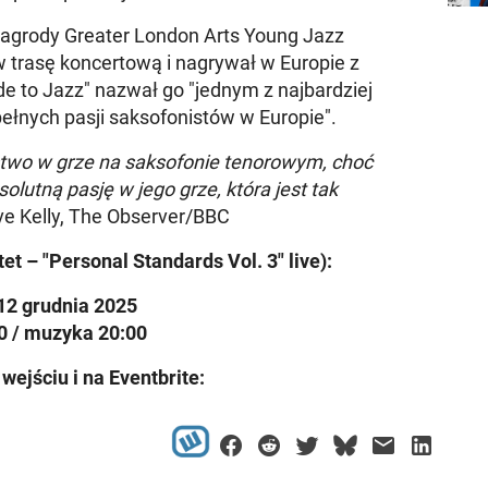
agrody Greater London Arts Young Jazz
 trasę koncertową i nagrywał w Europie z
e to Jazz" nazwał go "jednym z najbardziej
pełnych pasji saksofonistów w Europie".
ostwo w grze na saksofonie tenorowym, choć
olutną pasję w jego grze, która jest tak
e Kelly, The Observer/BBC
t – "Personal Standards Vol. 3" live):
12 grudnia 2025
0 / muzyka 20:00
 wejściu i na Eventbrite: