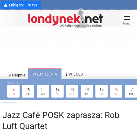
Lubię to!
170 tys.
Menu

WYDARZENIA
WIĘCEJ
9
10
11
12
13
14
15
16
17
N
PO
WT
ŚR
CZ
PT
SO
N
PO
Jazz Café POSK zaprasza: Rob
Luft Quartet