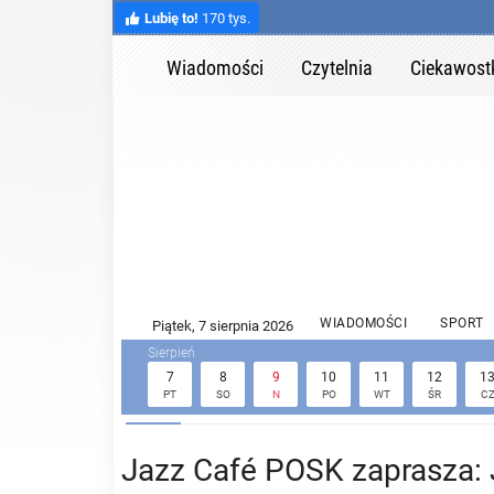
Lubię to!
170 tys.
Wiadomości
Czytelnia
Ciekawost
WIADOMOŚCI
SPORT
7
8
9
10
11
12
1
PT
SO
N
PO
WT
ŚR
C
Jazz Café POSK zaprasza: 