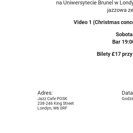
na Uniwersytecie Brunel w Londy
jazzowa z
Video 1 (Christmas conc
Sobota
Bar 19:0
Bilety £17 przy
Adres:
Data 
Jazz Cafe POSK
Godzi
238-246 King Street
Londyn,
W6 0RF