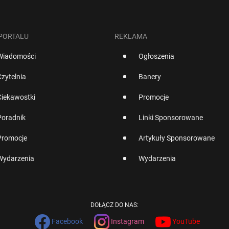
 PORTALU
REKLAMA
Wiadomości
Ogłoszenia
Czytelnia
Banery
Ciekawostki
Promocje
Poradnik
Linki Sponsorowane
Promocje
Artykuły Sponsorowane
Wydarzenia
Wydarzenia
DOŁĄCZ DO NAS:
Facebook
Instagram
YouTube