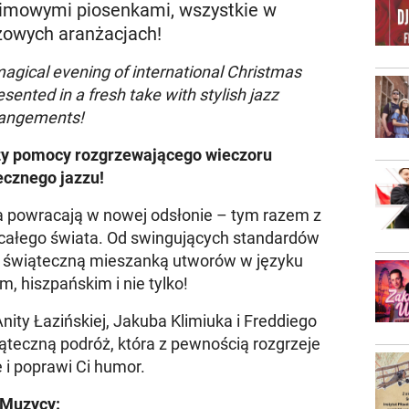
imowymi piosenkami, wszystkie w
zzowych aranżacjach!
magical evening of international Christmas
esented in a fresh take with stylish jazz
rangements!
zy pomocy rozgrzewającego wieczoru
ecznego jazzu!
 powracają w nowej odsłonie – tym razem z
całego świata. Od swingujących standardów
ię świąteczną mieszanką utworów w języku
m, hiszpańskim i nie tylko!
nity Łazińskiej, Jakuba Klimiuka i Freddiego
ąteczną podróż, która z pewnością rozgrzeje
 i poprawi Ci humor.
Muzycy: