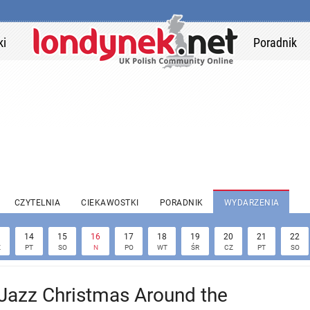
ki
Poradnik
CZYTELNIA
CIEKAWOSTKI
PORADNIK
WYDARZENIA
3
14
15
16
17
18
19
20
21
22
Z
PT
SO
N
PO
WT
ŚR
CZ
PT
SO
Jazz Christmas Around the