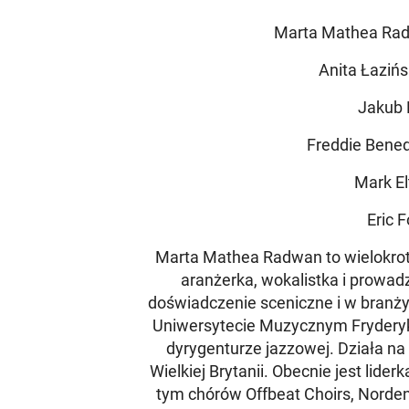
Marta Mathea Rad
Anita Łazińs
Jakub 
Freddie Bened
Mark El
Eric 
Marta Mathea Radwan to wielokrot
aranżerka, wokalistka i prowad
doświadczenie sceniczne i w branży
Uniwersytecie Muzycznym Fryderyk
dyrygenturze jazzowej. Działa na
Wielkiej Brytanii. Obecnie jest lid
tym chórów Offbeat Choirs, Norden