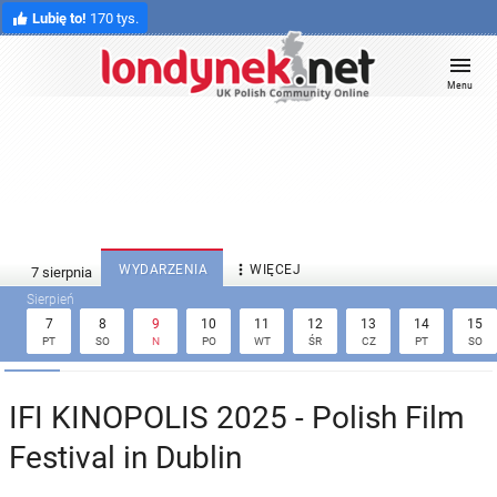
Lubię to!
170 tys.
Menu

WYDARZENIA
WIĘCEJ
7
8
9
10
11
12
13
14
15
PT
SO
N
PO
WT
ŚR
CZ
PT
SO
IFI KINOPOLIS 2025 - Polish Film
Festival in Dublin