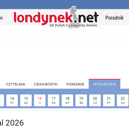
ki
Poradnik
CZYTELNIA
CIEKAWOSTKI
PORADNIK
WYDARZENIA
3
14
15
16
17
18
19
20
21
22
Z
PT
SO
N
PO
WT
ŚR
CZ
PT
SO
al 2026