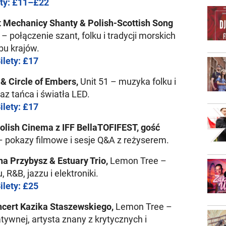
ety: £11–£22
 Mechanicy Shanty & Polish-Scottish Song
 połączenie szant, folku i tradycji morskich
bu krajów.
ilety: £17
 & Circle of Embers,
Unit 51 – muzyka folku i
az tańca i światła LED.
ilety: £17
lish Cinema z IFF BellaTOFIFEST, gość
 pokazy filmowe i sesje Q&A z reżyserem.
a Przybysz & Estuary Trio,
Lemon Tree –
 R&B, jazzu i elektroniki.
ilety: £25
cert Kazika Staszewskiego,
Lemon Tree –
atywnej, artysta znany z krytycznych i