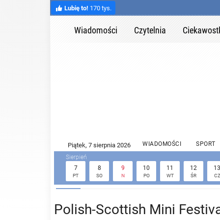
Lubię to!
170 tys.
Wiadomości
Czytelnia
Ciekawost
WIADOMOŚCI
SPORT
7
8
9
10
11
12
1
PT
SO
N
PO
WT
ŚR
C
Polish-Scottish Mini Festiv