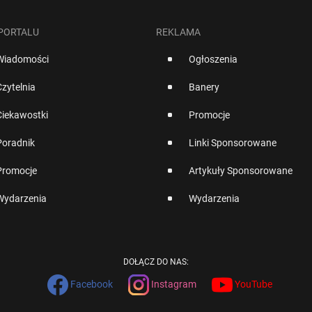
 PORTALU
REKLAMA
Wiadomości
Ogłoszenia
Czytelnia
Banery
Ciekawostki
Promocje
Poradnik
Linki Sponsorowane
Promocje
Artykuły Sponsorowane
Wydarzenia
Wydarzenia
DOŁĄCZ DO NAS:
Facebook
Instagram
YouTube