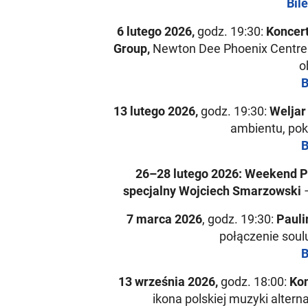
Bil
6 lutego 2026,
godz. 19:30:
Koncert
Group,
Newton Dee Phoenix Centre –
o
B
13 lutego 2026,
godz. 19:30:
Weljar
ambientu, pok
B
26–28 lutego 2026: Weekend Po
specjalny Wojciech Smarzowski
–
7 marca 2026
, godz. 19:30:
Paulin
połączenie soulu,
B
13 września 2026,
godz. 18:00:
Kon
ikona polskiej muzyki altern