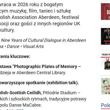
owraca w 2026 roku z bogatym
ym muzykę, film, taniec i sztukę
lish Association Aberdeen, festiwal
ocji oraz gości z innych regionów UK
kultury.
– Nine Years of Cultural Dialogue in Aberdeen
a • Dance • Visual Arts
enia kluczowe:
stawa "Photographic Plates of Memory –
zieja w Aberdeen Central Library.
owarzyszące spotkanie (exhibition talk).
lish-Scottish Ceilidh,
Pittodrie Stadium –
ich i szkockich rytmach, tradycyjne potrawy
społu Danse MaCabre.
Pol