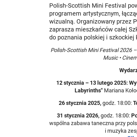
Polish-Scottish Mini Festival p
programem artystycznym, łącząc
wizualną. Organizowany przez Po
zaprasza mieszkańców całej Szk
do poznania polskiej i szkockiej 
Polish-Scottish Mini Festival 2026 
Music • Cinem
Wydarz
12 stycznia – 13 lutego 2025:
Wy
Labyrinths"
Mariana Kołod
26 stycznia 2025,
godz. 18:00:
T
31 stycznia 2026,
godz. 18:00:
Po
wspólna zabawa taneczna przy polsk
i muzyka ze