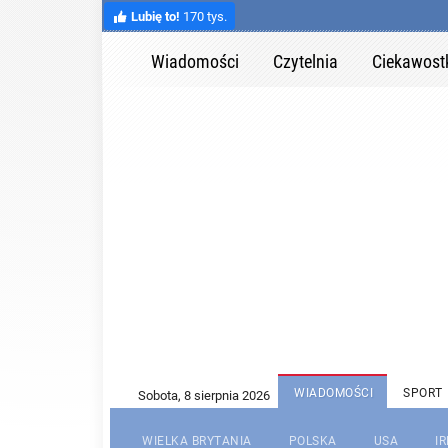
Lubię to!
170 tys.
Wiadomości
Czytelnia
Ciekawost
WIADOMOŚCI
SPORT
WIELKA BRYTANIA
POLSKA
USA
I