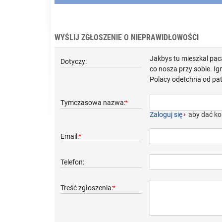
WYŚLIJ ZGŁOSZENIE O NIEPRAWIDŁOWOŚCI
Jakbys tu mieszkal pacan
Dotyczy:
co nosza przy sobie. Ig
Polacy odetchna od pato
Tymczasowa nazwa:
*
Zaloguj się
›
aby dać ko
Email:
*
Telefon:
Treść zgłoszenia:
*