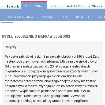

WIADOMOŚCI
SPORT
CZYTELNIA
WIĘCEJ
WIELKA BRYTANIA
POLSKA
USA
IRLANDIA
ŚWIA
WYŚLIJ ZGŁOSZENIE O NIEPRAWIDŁOWOŚCI
Dotyczy:
Psy usłyszały slowi rasizm i im sie gały obróciły o 180 stopni.Zero
następnych przyjmowanych informacji.Ryba psuje sie od glowy!
Od premiera nalezy zaczac! Od 25 lat sciagają nielegalnych
migrantów a europejczykom sprawdzacie paszporty wizy numer
buta. Zapewniacie przywileje gwalcicielom zlodziejom i
mordercom i przechodzicie obok tego obojetnie zeby nie zostac
posądzonymi o rasizm! Wynajmuje irm im hotele zeby nie musieli
pracowac wyplacacie im pieniadze z podatkow ludzi ciezko
pracujacych! Rosna ceny ludzie glodują banki zywnosci
pustoszeją rozdają splesnialą zywnosc ludziom Anglikom!