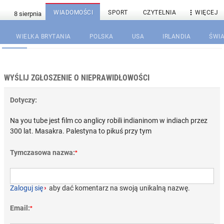

WIADOMOŚCI
SPORT
CZYTELNIA
WIĘCEJ
WIELKA BRYTANIA
POLSKA
USA
IRLANDIA
ŚWIA
WYŚLIJ ZGŁOSZENIE O NIEPRAWIDŁOWOŚCI
Dotyczy:
Na you tube jest film co anglicy robili indianinom w indiach przez
300 lat. Masakra. Palestyna to pikuś przy tym
Tymczasowa nazwa:
*
Zaloguj się
›
aby dać komentarz na swoją unikalną nazwę.
Email:
*