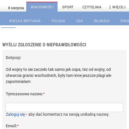

WIADOMOŚCI
SPORT
CZYTELNIA
WIĘCEJ
WIELKA BRYTANIA
POLSKA
USA
IRLANDIA
ŚWIA
WYŚLIJ ZGŁOSZENIE O NIEPRAWIDŁOWOŚCI
Dotyczy:
Od wojny to sie zaczelo tak samo jak ospa, tez od wojny, od
otwarcia granic wschodnich, były tam inne jeszcze plagi ale
zapomniałam
Tymczasowa nazwa:
*
Zaloguj się
›
aby dać komentarz na swoją unikalną nazwę.
Email:
*