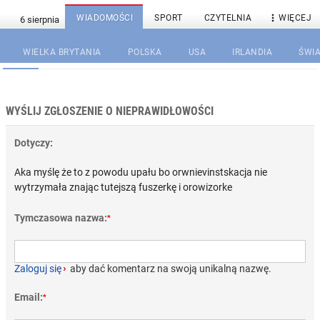

WIADOMOŚCI
SPORT
CZYTELNIA
WIĘCEJ
WIELKA BRYTANIA
POLSKA
USA
IRLANDIA
ŚWIA
WYŚLIJ ZGŁOSZENIE O NIEPRAWIDŁOWOŚCI
Dotyczy:
Aka myślę że to z powodu upału bo orwnievinstskacja nie
wytrzymała znając tutejszą fuszerkę i orowizorke
Tymczasowa nazwa:
*
Zaloguj się
›
aby dać komentarz na swoją unikalną nazwę.
Email:
*