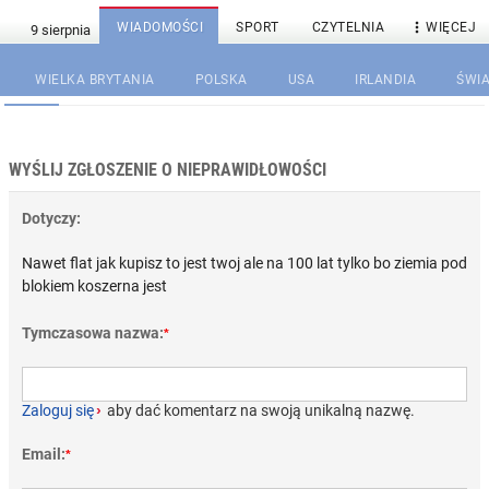

WIADOMOŚCI
SPORT
CZYTELNIA
WIĘCEJ
WIELKA BRYTANIA
POLSKA
USA
IRLANDIA
ŚWIA
WYŚLIJ ZGŁOSZENIE O NIEPRAWIDŁOWOŚCI
Dotyczy:
Nawet flat jak kupisz to jest twoj ale na 100 lat tylko bo ziemia pod
blokiem koszerna jest
Tymczasowa nazwa:
*
Zaloguj się
›
aby dać komentarz na swoją unikalną nazwę.
Email:
*