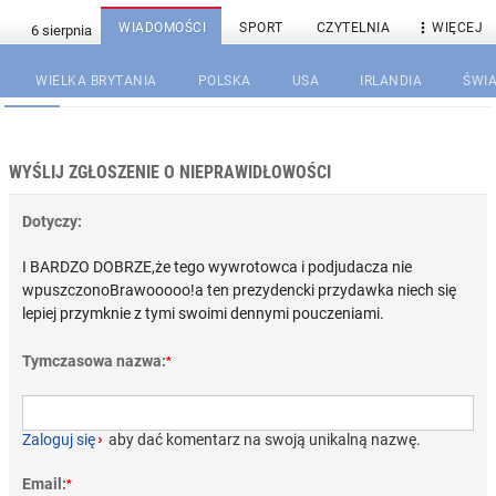

WIADOMOŚCI
SPORT
CZYTELNIA
WIĘCEJ
WIELKA BRYTANIA
POLSKA
USA
IRLANDIA
ŚWIA
WYŚLIJ ZGŁOSZENIE O NIEPRAWIDŁOWOŚCI
Dotyczy:
I BARDZO DOBRZE,że tego wywrotowca i podjudacza nie
wpuszczonoBrawooooo!a ten prezydencki przydawka niech się
lepiej przymknie z tymi swoimi dennymi pouczeniami.
Tymczasowa nazwa:
*
Zaloguj się
›
aby dać komentarz na swoją unikalną nazwę.
Email:
*