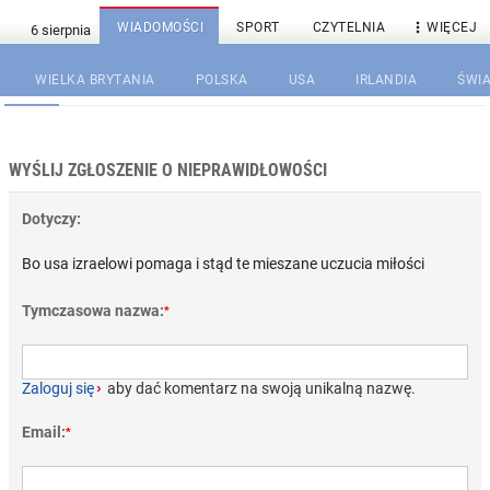

WIADOMOŚCI
SPORT
CZYTELNIA
WIĘCEJ
WIELKA BRYTANIA
POLSKA
USA
IRLANDIA
ŚWIA
WYŚLIJ ZGŁOSZENIE O NIEPRAWIDŁOWOŚCI
Dotyczy:
Bo usa izraelowi pomaga i stąd te mieszane uczucia miłości
Tymczasowa nazwa:
*
Zaloguj się
›
aby dać komentarz na swoją unikalną nazwę.
Email:
*