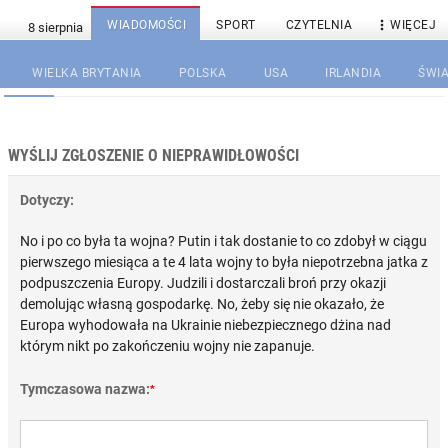

WIADOMOŚCI
SPORT
CZYTELNIA
WIĘCEJ
WIELKA BRYTANIA
POLSKA
USA
IRLANDIA
ŚWIA
WYŚLIJ ZGŁOSZENIE O NIEPRAWIDŁOWOŚCI
Dotyczy:
No i po co była ta wojna? Putin i tak dostanie to co zdobył w ciągu
pierwszego miesiąca a te 4 lata wojny to była niepotrzebna jatka z
podpuszczenia Europy. Judzili i dostarczali broń przy okazji
demolując własną gospodarkę. No, żeby się nie okazało, że
Europa wyhodowała na Ukrainie niebezpiecznego dżina nad
którym nikt po zakończeniu wojny nie zapanuje.
Tymczasowa nazwa:
*