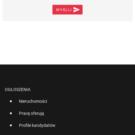

WYŚLIJ
OGŁOSZENIA
Nieruchomości
Pracę oferują
Profile kandydatów