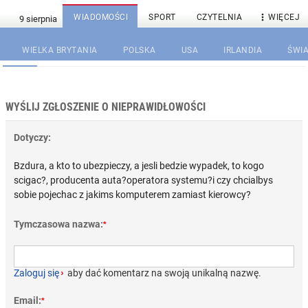

WIADOMOŚCI
SPORT
CZYTELNIA
WIĘCEJ
WIELKA BRYTANIA
POLSKA
USA
IRLANDIA
ŚWIA
WYŚLIJ ZGŁOSZENIE O NIEPRAWIDŁOWOŚCI
Dotyczy:
Bzdura, a kto to ubezpieczy, a jesli bedzie wypadek, to kogo
scigac?, producenta auta?operatora systemu?i czy chcialbys
sobie pojechac z jakims komputerem zamiast kierowcy?
Tymczasowa nazwa:
*
Zaloguj się
›
aby dać komentarz na swoją unikalną nazwę.
Email:
*