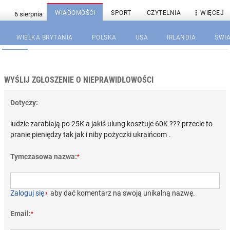

WIADOMOŚCI
SPORT
CZYTELNIA
WIĘCEJ
WIELKA BRYTANIA
POLSKA
USA
IRLANDIA
ŚWIA
WYŚLIJ ZGŁOSZENIE O NIEPRAWIDŁOWOŚCI
Dotyczy:
ludzie zarabiają po 25K a jakiś ulung kosztuje 60K ??? przecie to
pranie pieniędzy tak jak i niby pożyczki ukraińcom .
Tymczasowa nazwa:
*
Zaloguj się
›
aby dać komentarz na swoją unikalną nazwę.
Email:
*