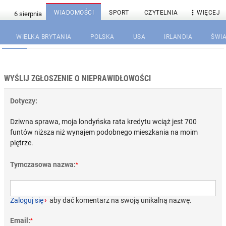

WIADOMOŚCI
SPORT
CZYTELNIA
WIĘCEJ
WIELKA BRYTANIA
POLSKA
USA
IRLANDIA
ŚWIA
WYŚLIJ ZGŁOSZENIE O NIEPRAWIDŁOWOŚCI
Dotyczy:
Dziwna sprawa, moja londyńska rata kredytu wciąż jest 700
funtów niższa niż wynajem podobnego mieszkania na moim
piętrze.
Tymczasowa nazwa:
*
Zaloguj się
›
aby dać komentarz na swoją unikalną nazwę.
Email:
*