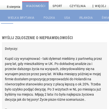

WIADOMOŚCI
SPORT
CZYTELNIA
WIĘCEJ
WIELKA BRYTANIA
POLSKA
USA
IRLANDIA
ŚWIA
WYŚLIJ ZGŁOSZENIE O NIEPRAWIDŁOWOŚCI
Dotyczy:
Kupić czy wynajmować - taki dylemat mieliśmy z partnerką przez
parę lat, gdy mieszkaliśmy w UK. Po dokładnej analizie za i
przeciw dalszego życia na wyspach, zdecydowaliśmy się na
wynajem jeszcze przez parę lat. W kilka miesięcy później w mojej
firmie dostałem propozycję przeprowadzki do Holandii na
równorzędne stanowisko pracy z płacą lepszą o ok.20%. Trzeba
było szybko podjąć decyzję. Po 3 wizytach w NL po miesiącu już
byliśmy na miejscu. Mijają 2 lata i to była najlepsza życiowa
decyzja jak do tej pory! Życie pisze różne scenariusze..