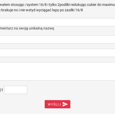
ałem stosując /system 16/8 i tylko 2podilki redukując cukier do maximum
ie brakuje no i nie wstyd wyciągać łapy po zasilki 16/8
mentarz na swoją unikalną nazwę.
+)1

WYŚLIJ