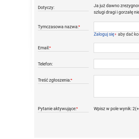
Ja już dawno zrezygnow
Dotyczy:
szlugi dragi i gorzałę n
Tymczasowa nazwa:
*
Zaloguj się
›
aby dać ko
Email:
*
Telefon:
Treść zgłoszenia:
*
Pytanie aktywujące:
Wpisz w pole wynik: 2(
*