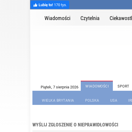
Lubię to!
170 tys.
Wiadomości
Czytelnia
Ciekawost
WIADOMOŚCI
SPORT
WIELKA BRYTANIA
POLSKA
USA
I
WYŚLIJ ZGŁOSZENIE O NIEPRAWIDŁOWOŚCI