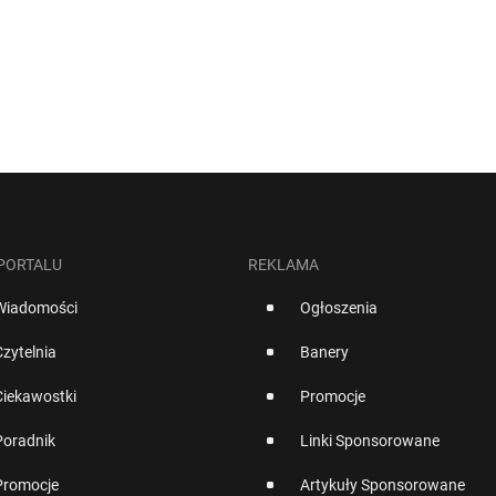
 PORTALU
REKLAMA
Wiadomości
Ogłoszenia
Czytelnia
Banery
Ciekawostki
Promocje
Poradnik
Linki Sponsorowane
Promocje
Artykuły Sponsorowane