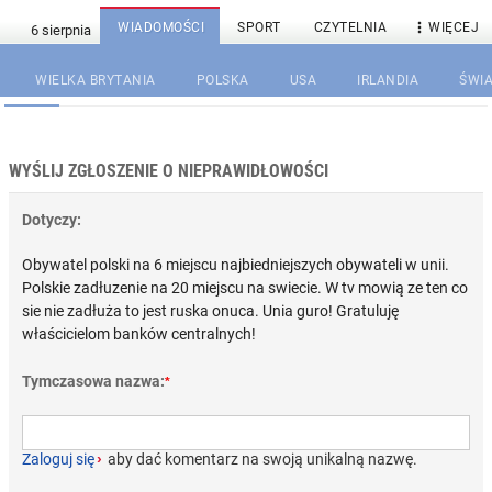

WIADOMOŚCI
SPORT
CZYTELNIA
WIĘCEJ
WIELKA BRYTANIA
POLSKA
USA
IRLANDIA
ŚWIA
WYŚLIJ ZGŁOSZENIE O NIEPRAWIDŁOWOŚCI
Dotyczy:
Obywatel polski na 6 miejscu najbiedniejszych obywateli w unii.
Polskie zadłuzenie na 20 miejscu na swiecie. W tv mowią ze ten co
sie nie zadłuża to jest ruska onuca. Unia guro! Gratuluję
właścicielom banków centralnych!
Tymczasowa nazwa:
*
Zaloguj się
›
aby dać komentarz na swoją unikalną nazwę.