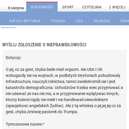

WIADOMOŚCI
SPORT
CZYTELNIA
WIĘCEJ
WIELKA BRYTANIA
POLSKA
USA
IRLANDIA
ŚWIA
WYŚLIJ ZGŁOSZENIE O NIEPRAWIDŁOWOŚCI
Dotyczy:
O jej, co za gest, chyba bede miał orgazm. Ale USA I UK
wzbogacily sie na wojnach, w podbitych terytoriach pobudowaly
infrastructure, nauczyli rolnictwa, tamci zwielokrotnili sie I jest
katastrofa demograficzna. Uchodzcòw trzeba wiec przyjmować a
nie udawać ze nas nie ma, a w przyjmowanie wplątywac innych,
ktorzy kolonii nigdy nie mieli I nie handlowali niewolnikami
(specjalnosc angielskich Żydòw). Ale z tą whiskey o jej jej jej co za
gest, chyba zmòwię paciorek do Trumpa.
Tymczasowa nazwa:
*