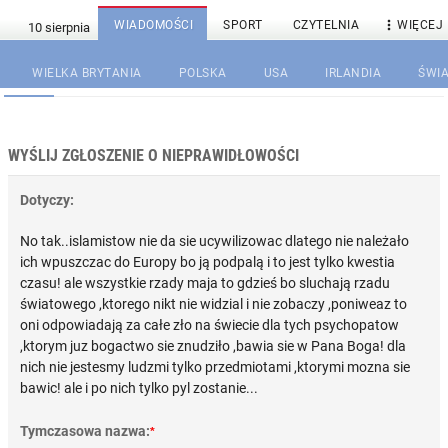

WIADOMOŚCI
SPORT
CZYTELNIA
WIĘCEJ
WIELKA BRYTANIA
POLSKA
USA
IRLANDIA
ŚWIA
WYŚLIJ ZGŁOSZENIE O NIEPRAWIDŁOWOŚCI
Dotyczy:
No tak..islamistow nie da sie ucywilizowac dlatego nie należało
ich wpuszczac do Europy bo ją podpalą i to jest tylko kwestia
czasu! ale wszystkie rzady maja to gdzieś bo sluchają rzadu
światowego ,ktorego nikt nie widzial i nie zobaczy ,poniweaz to
oni odpowiadają za całe zło na świecie dla tych psychopatow
,ktorym juz bogactwo sie znudziło ,bawia sie w Pana Boga! dla
nich nie jestesmy ludzmi tylko przedmiotami ,ktorymi mozna sie
bawic! ale i po nich tylko pyl zostanie...
Tymczasowa nazwa:
*