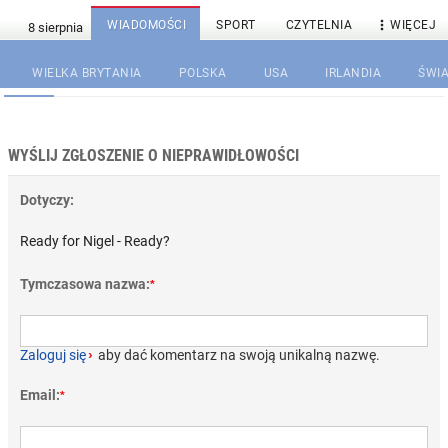

WIADOMOŚCI
SPORT
CZYTELNIA
WIĘCEJ
WIELKA BRYTANIA
POLSKA
USA
IRLANDIA
ŚWIA
WYŚLIJ ZGŁOSZENIE O NIEPRAWIDŁOWOŚCI
Dotyczy:
Ready for Nigel - Ready?
Tymczasowa nazwa:
*
Zaloguj się
›
aby dać komentarz na swoją unikalną nazwę.
Email:
*